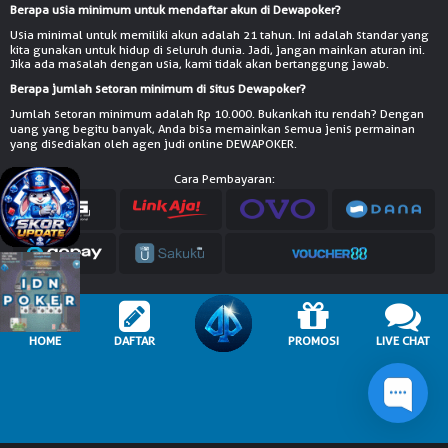
Berapa usia minimum untuk mendaftar akun di Dewapoker?
Usia minimal untuk memiliki akun adalah 21 tahun. Ini adalah standar yang
kita gunakan untuk hidup di seluruh dunia. Jadi, jangan mainkan aturan ini.
Jika ada masalah dengan usia, kami tidak akan bertanggung jawab.
Berapa jumlah setoran minimum di situs Dewapoker?
Jumlah setoran minimum adalah Rp 10.000. Bukankah itu rendah? Dengan
uang yang begitu banyak, Anda bisa memainkan semua jenis permainan
yang disediakan oleh agen judi online DEWAPOKER.
Cara Pembayaran:
Dukungan Perangkat :
Keamanan Terjamin :
HOME
DAFTAR
PROMOSI
LIVE CHAT
© Copyright 2026 dwslotmania.net - All right reserved | 18+