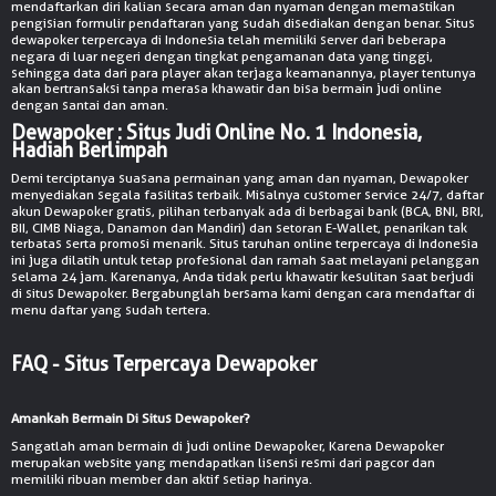
mendaftarkan diri kalian secara aman dan nyaman dengan memastikan
pengisian formulir pendaftaran yang sudah disediakan dengan benar. Situs
dewapoker terpercaya di Indonesia telah memiliki server dari beberapa
negara di luar negeri dengan tingkat pengamanan data yang tinggi,
sehingga data dari para player akan terjaga keamanannya, player tentunya
akan bertransaksi tanpa merasa khawatir dan bisa bermain judi online
dengan santai dan aman.
Dewapoker : Situs Judi Online No. 1 Indonesia,
Hadiah Berlimpah
Demi terciptanya suasana permainan yang aman dan nyaman, Dewapoker
menyediakan segala fasilitas terbaik. Misalnya customer service 24/7, daftar
akun Dewapoker gratis, pilihan terbanyak ada di berbagai bank (BCA, BNI, BRI,
BII, CIMB Niaga, Danamon dan Mandiri) dan setoran E-Wallet, penarikan tak
terbatas serta promosi menarik. Situs taruhan online terpercaya di Indonesia
ini juga dilatih untuk tetap profesional dan ramah saat melayani pelanggan
selama 24 jam. Karenanya, Anda tidak perlu khawatir kesulitan saat berjudi
di situs Dewapoker. Bergabunglah bersama kami dengan cara mendaftar di
menu daftar yang sudah tertera.
FAQ - Situs Terpercaya Dewapoker
Amankah Bermain Di Situs Dewapoker?
Sangatlah aman bermain di judi online Dewapoker, Karena Dewapoker
merupakan website yang mendapatkan lisensi resmi dari pagcor dan
memiliki ribuan member dan aktif setiap harinya.